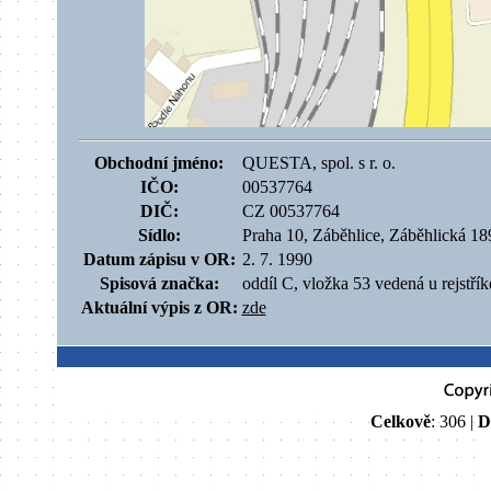
Obchodní jméno:
QUESTA, spol. s r. o.
IČO:
00537764
DIČ:
CZ 00537764
Sídlo:
Praha 10, Záběhlice, Záběhlická 1
Datum zápisu v OR:
2. 7. 1990
Spisová značka:
oddíl C, vložka 53 vedená u rejstří
Aktuální výpis z OR:
zde
Celkově
: 306 |
D