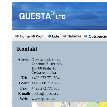
Kontakt
Adresa:
Questa, spol. s r. o.
Záběhlická 1891/26
106 00 Praha 10
Česká republika
Tel:
+420 272 771 584
GSM:
+420 608 712 365
Fax:
+420 272 771 583
E-mail:
questa@questa.cz
Web:
www.questa.cz